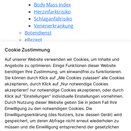
Body Mass Index
Herzinfarktrisiko
Schlaganfallrisiko
Venenerkrankung
Botendienst
eRezept
Elektronische Patientenakte
Cookie Zustimmung
Pharmazeutische Dienstleistungen
Auf unserer Website verwenden wir Cookies, um Inhalte und
Angebote
Angebote zu optimieren. Einige Funktionen dieser Website
Produkt des Monats
benötigen Ihre Zustimmung, um einwandfrei zu funktionieren.
LINDA Gewinnspiel
Sie können durch Klick auf „Alle Cookies zulassen“ alle Cookies
LINDA Aktion
akzeptieren, durch Klick auf „Nur notwendige Cookies
LINDA Eigenmarke
akzeptieren“ nur notwendige Cookies akzeptieren, oder durch
Gesundheitsthemen
Klick auf "Einstellungen" individuelle Einstellungen vornehmen.
Durch Nutzung dieser Website geben Sie in jedem Fall Ihre
LINDA Coupons
Einwilligung zu den notwendigen Cookies. Die
LINDANI Coupons
Einwilligungserklärung (des Nutzers, bzw. dessen Gerät) wird
LINDA Medien
gespeichert, um deren Abfrage nicht erneut wiederholen zu
Gesundheitstelefon
müssen und die Einwilligung entsprechend der gesetzlichen